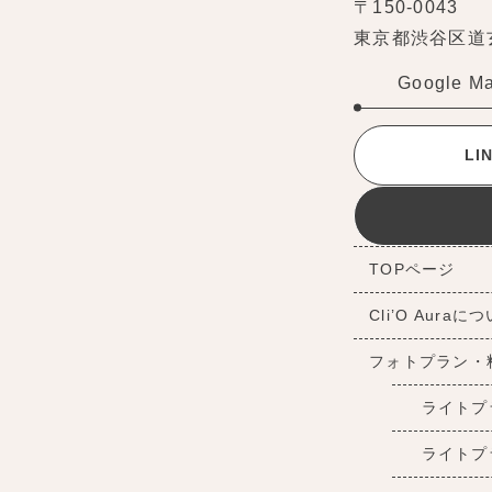
〒150-0043
東京都渋谷区道玄坂
Google M
L
TOPページ
Cli’O Auraに
フォトプラン・
ライトプ
ライトプ