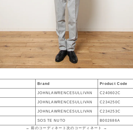
Brand
Product Code
JOHNLAWRENCESULLIVAN
C240602C
JOHNLAWRENCESULLIVAN
C234250C
JOHNLAWRENCESULLIVAN
C234253C
SOS TE NUTO
B002686A
← 前のコーディネート
次のコーディネート →