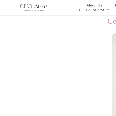
About Us
Cli'O Auraについて
C