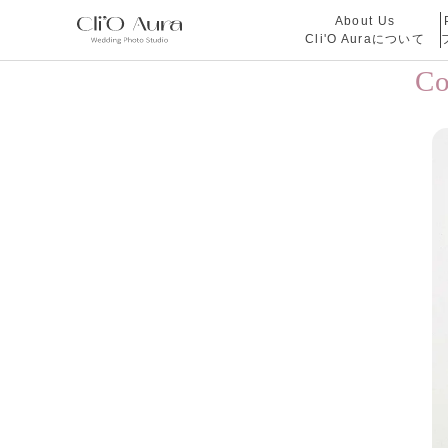
About Us
Cli'O Auraについて
C