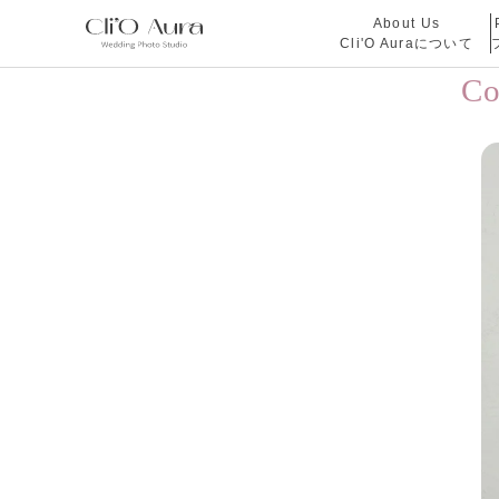
About Us
Cli'O Auraについて
C