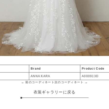
Brand
Product Code
ANNA KARA
A000913D
← 前のコーディネート
次のコーディネート →
衣装ギャラリーに戻る