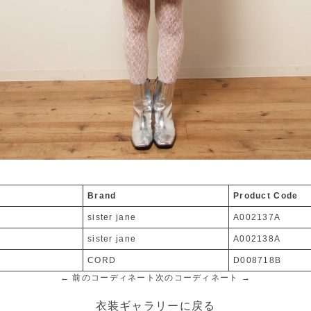
Brand
Product Code
sister jane
A002137A
sister jane
A002138A
CORD
D008718B
← 前のコーディネート
次のコーディネート →
衣装ギャラリーに戻る