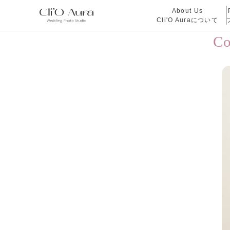
About Us
Cli'O Auraについて
C