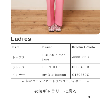
Ladies
Item
Brand
Product Code
DREAM sister
トップス
A000583B
jane
ボトムス
ELENDEEK
D006488B
インナー
my D’artagnan
C170860C
← 前のコーディネート
次のコーディネート →
衣装ギャラリーに戻る