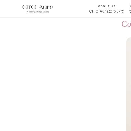
About Us
Cli'O Auraについて
C