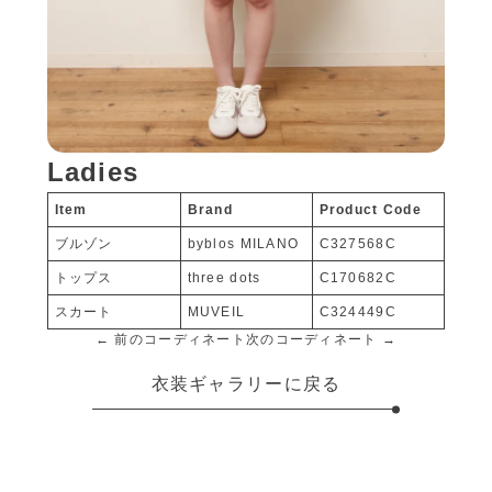
Ladies
Item
Brand
Product Code
ブルゾン
byblos MILANO
C327568C
トップス
three dots
C170682C
スカート
MUVEIL
C324449C
← 前のコーディネート
次のコーディネート →
衣装ギャラリーに戻る