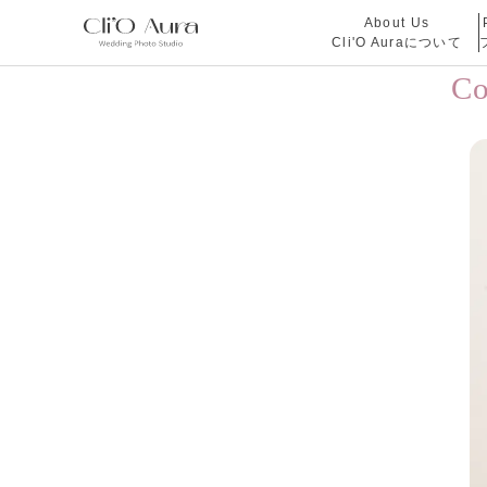
About Us
Cli'O Auraについて
C