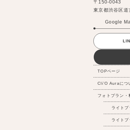
〒150-0043
東京都渋谷区道玄坂
Google M
L
TOPページ
Cli’O Auraに
フォトプラン・
ライトプ
ライトプ