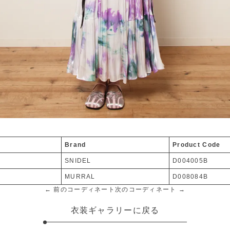
Brand
Product Code
SNIDEL
D004005B
MURRAL
D008084B
← 前のコーディネート
次のコーディネート →
衣装ギャラリーに戻る