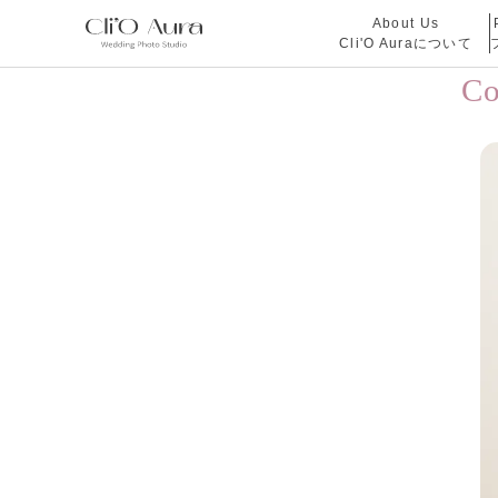
About Us
Cli'O Auraについて
C