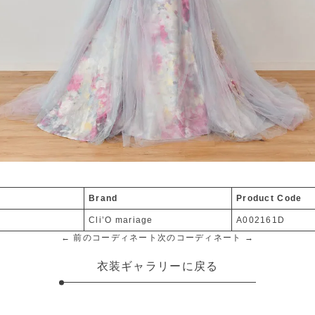
Brand
Product Code
Cli’O mariage
A002161D
← 前のコーディネート
次のコーディネート →
衣装ギャラリーに戻る