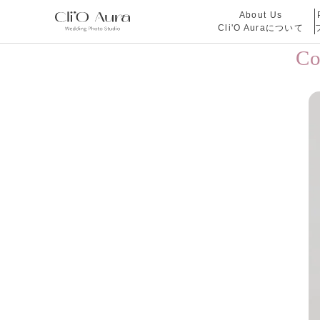
About Us
Cli'O Auraについて
C