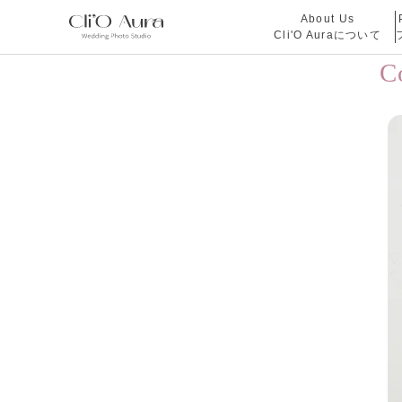
About Us
Cli'O Auraについて
C