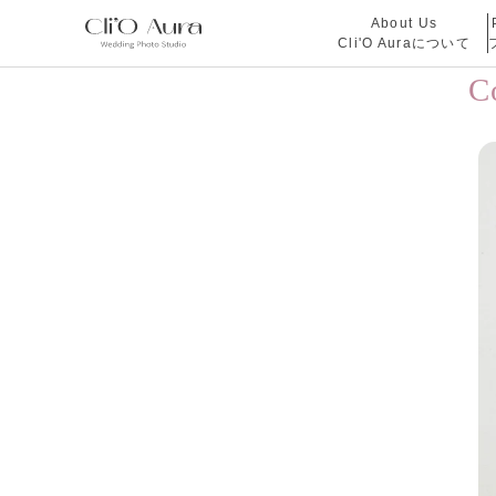
About Us
Cli'O Auraについて
C