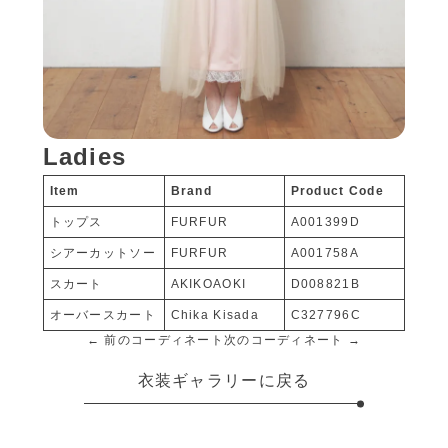
Ladies
Item
Brand
Product Code
トップス
FURFUR
A001399D
シアーカットソー
FURFUR
A001758A
スカート
AKIKOAOKI
D008821B
オーバースカート
Chika Kisada
C327796C
← 前のコーディネート
次のコーディネート →
衣装ギャラリーに戻る