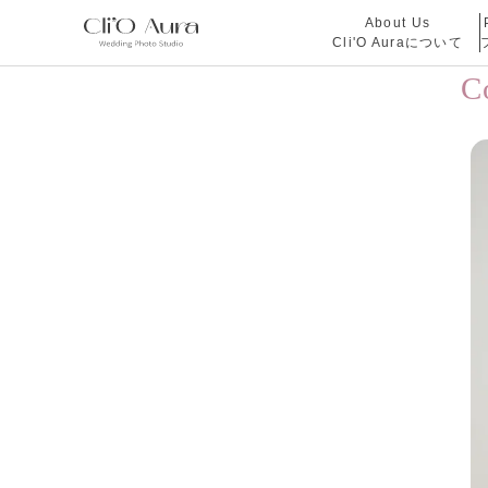
About Us
Cli'O Auraについて
C