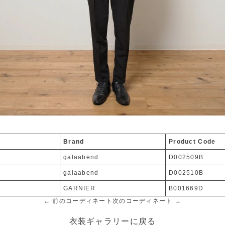
Brand
Product Code
galaabend
D002509B
galaabend
D002510B
GARNIER
B001669D
← 前のコーディネート
次のコーディネート →
衣装ギャラリーに戻る