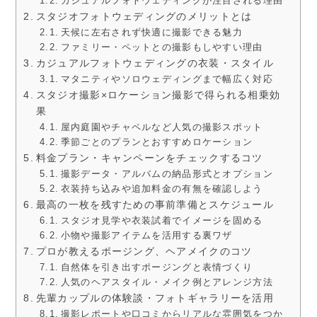
カジュアルフォトウェディングが注目される理由
スタジオフォトウェディングのメリットとは
天候に左右されず快適に撮影できる魅力
ファミリー・ペットとの撮影もしやすい理由
カジュアルフォトウェディングの衣装・スタイル
マタニティやソロウェディングまで幅広く対応
スタジオ撮影×ロケーション撮影で得られる相乗効
果
屋内庭園やチャペルなど人気の撮影スポット
季節ごとのプランとおすすめロケーション
料金プラン・キャンペーンをチェックするコツ
撮影データ・アルバムの納品形式とオプション
衣装持ち込みや追加料金の有無を確認しよう
最高の一枚を残すための事前準備とスケジュール
スタジオ見学や衣装試着でイメージを固める
小物や撮影アイテムを活用する裏ワザ
プロが教えるポージング、ヘアメイクのコツ
自然体を引き出すポージングと表情づくり
人気のヘアスタイル・メイク例とアレンジ方法
先輩カップルの体験談・フォトギャラリーを活用
撮影レポートや口コミからリアルな雰囲気をつか