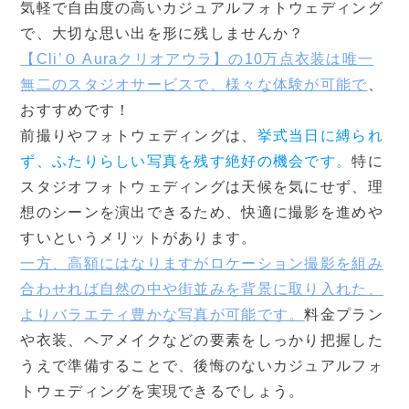
気軽で自由度の高いカジュアルフォトウェディング
で、大切な思い出を形に残しませんか？
【Cli’Ｏ Auraクリオアウラ】の10万点衣装は唯一
無二のスタジオサービスで、様々な体験が可能で
、
おすすめです！
前撮りやフォトウェディングは、
挙式当日に縛られ
ず、ふたりらしい写真を残す絶好の機会です。
特に
スタジオフォトウェディングは天候を気にせず、理
想のシーンを演出できるため、快適に撮影を進めや
すいというメリットがあります。
一方、高額にはなりますがロケーション撮影を組み
合わせれば自然の中や街並みを背景に取り入れた、
よりバラエティ豊かな写真が可能です。
料金プラン
や衣装、ヘアメイクなどの要素をしっかり把握した
うえで準備することで、後悔のないカジュアルフォ
トウェディングを実現できるでしょう。