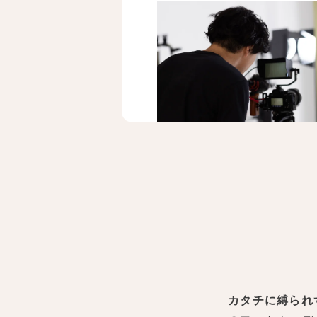
お持ち物
ご新郎様
・アンダーシャツ
・靴下
カタチに縛られ