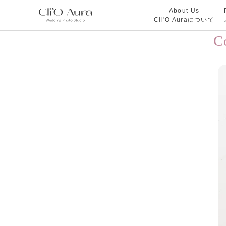
About Us
Cli'O Auraについて
C