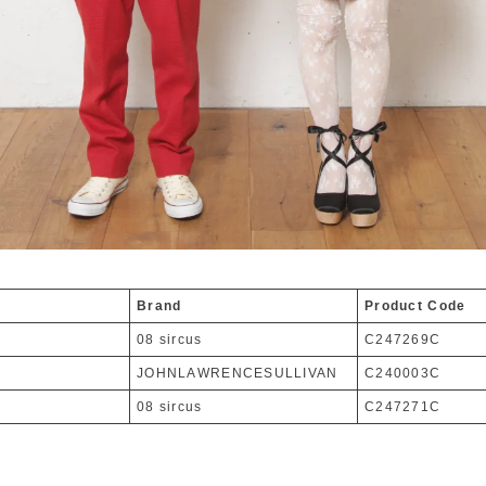
Brand
Product Code
08 sircus
C247269C
JOHNLAWRENCESULLIVAN
C240003C
08 sircus
C247271C