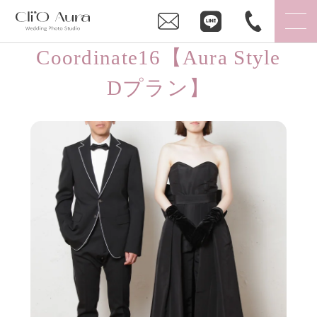
Coordinate16【Aura Style
Dプラン】