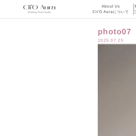
About Us
Cli'O Auraについて
photo07
2025.07.25